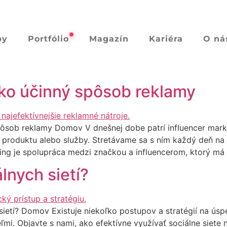
by
Portfólio
Magazín
Kariéra
O ná
ako účinný spôsob reklamy
pôsob reklamy Domov V dnešnej dobe patrí influencer marke
roduktu alebo služby. Stretávame sa s ním každý deň na so
eting je spolupráca medzi značkou a influencerom, ktorý má
lnych sietí?
ietí? Domov Existuje niekoľko postupov a stratégií na úspe
mi. Objavte s nami, ako efektívne využívať sociálne siete 