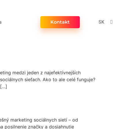
s
Kontakt
SK
EN
ting medzi jeden z najefektívnejších
ciálnych sieťach. Ako to ale celé funguje?
 […]
šný marketing sociálnych sietí – od
na posilnenie značky a dosiahnutie