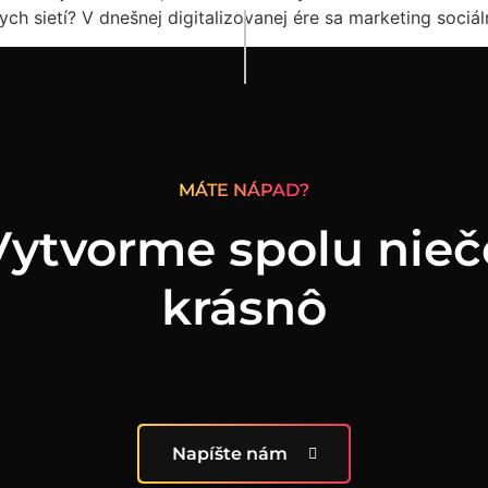
h sietí? V dnešnej digitalizovanej ére sa marketing sociál
MÁTE NÁPAD?
Vytvorme spolu nieč
krásnô
Napíšte nám