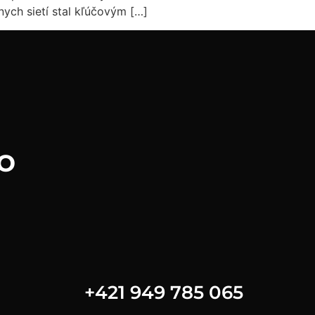
nych sietí stal kľúčovým […]
o
+421 949 785 065